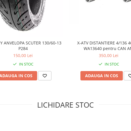
 aceste anvelope "mușcă" și
o forță de propulsie continuă și o
Y ANVELOPA SCUTER 130/60-13
X-ATV DISTANTIERE 4/136
oanelor și spațiile largi dintre
P284
WA13640 pentru CAN 
, menținând banda de rulare
condiții.
150,00 Lei
350,00 Lei
uri și compusul de cauciuc
IN STOC
IN STOC
țepături, tăieturi și impacturi,
n medii dure.
ADAUGA IN COS
ADAUGA IN COS
iv, ITP a reușit să optimizeze
prafețe dure și pe trasee,
i.
ară pe umărul anvelopei oferă
 pe pante înclinate, sporind
LICHIDARE STOC
"mamut" a acestor anvelope nu
vehiculului tău.