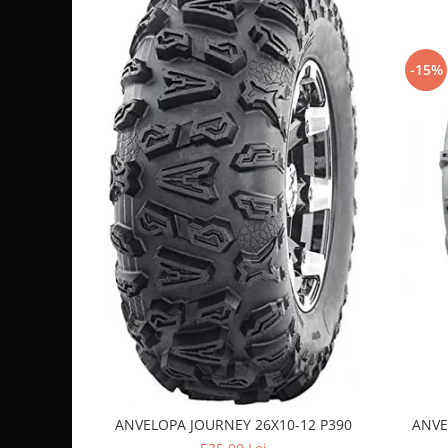
Coloana directie
Compatibilitate
Culbutor admisie
Fuzete
-15%
Acest set de anvelope de
32x10-14
este conceput pentru
A
Ghidoane
performante
, în special cele pregătite pentru utilizare i
Pivoti
anvelope mari, este posibil ca vehiculul tău să necesite un
de suspensie modificate
sau
spacere pentru roți
pentru
Rulmenti
pentru a evita frecarea cu componentele vehiculului. Se po
Simering
Surub Bascula
Telescoape
Alimentare, Admisie & Evacuare
Admisie
ARC Toba
Carburator
Evacuare
Filtre aer
FILTRU BENZINA
Injectoare
ANVELOPA JOURNEY 26X10-12 P390
ANVE