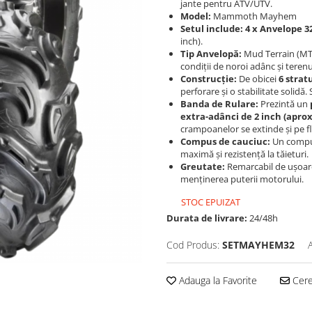
jante pentru ATV/UTV.
Model:
Mammoth Mayhem
Setul include:
4 x Anvelope 3
inch).
Tip Anvelopă:
Mud Terrain (MT)
condiții de noroi adânc și terenu
Construcție:
De obicei
6 stratu
perforare și o stabilitate solidă.
Banda de Rulare:
Prezintă un
extra-adânci de 2 inch (apro
crampoanelor se extinde și pe fl
Compus de cauciuc:
Un compus
maximă și rezistență la tăieturi.
Greutate:
Remarcabil de ușoare
menținerea puterii motorului.
STOC EPUIZAT
Durata de livrare:
24/48h
Cod Produs:
SETMAYHEM32
Adauga la Favorite
Cere 