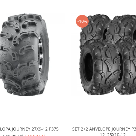
-10%
TV-uri și UTV-uri
ntensivă în noroi. Deoarece sunt
kit de înălțare (lift kit)
,
brațe
 a asigura un spațiu suficient și
trivesc pe jante de
14 inch
.
LOPA JOURNEY 27X9-12 P375
SET 2+2 ANVELOPE JOURNEY P3
12, 25X10-12