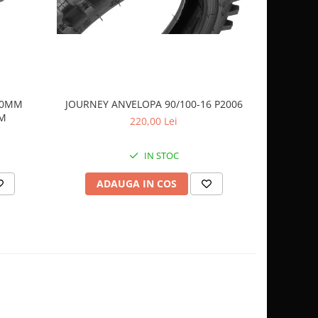
 40MM
JOURNEY ANVELOPA 90/100-16 P2006
JOURNEY 
AM
220,00 Lei
IN STOC
ADAUGA IN COS
AD