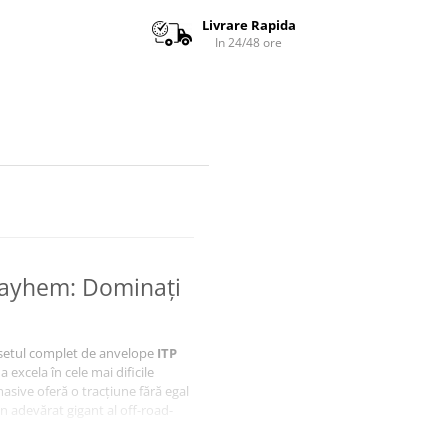
Livrare Rapida
In 24/48 ore
ayhem: Dominați
 setul complet de anvelope
ITP
 excela în cele mai dificile
asive oferă o tracțiune fără egal
n adevărat gigant al off-road-