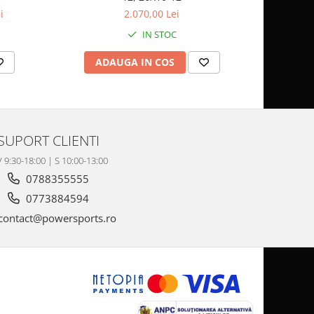
i
2.070,00 Lei
IN STOC
ADAUGA IN COS
AD
SUPORT CLIENTI
V 9:30-18:00 | S 10:00-13:00
0788355555
0773884594
contact@powersports.ro