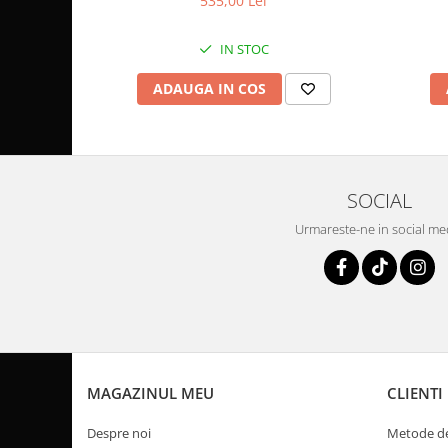
535,00 Lei
Pompa Benzina
Pompa Presiune
IN STOC
Robinet benzina
Sistem Alimentare
ADAUGA IN COS
Sonda Combustibil
CFMOTO
Linhai
Piese Snowmobil
SOCIAL
Plastice
Urmareste-ne in social me
Aparatoare
Aripi
Carcase
Carene
Cleme
Masti
MAGAZINUL MEU
CLIENTI
Praguri
Despre noi
Metode de
Sistem de Răcire