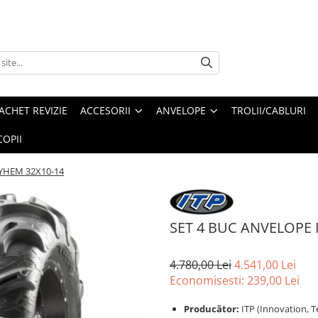
ACHET REVIZIE
ACCESORII
ANVELOPE
TROLII/CABLURI
OPII
HEM 32X10-14
SET 4 BUC ANVELOP
4.780,00 Lei
4.541,00 Lei
Economisesti:
239,00
Lei
Producător:
ITP (Innovation, T