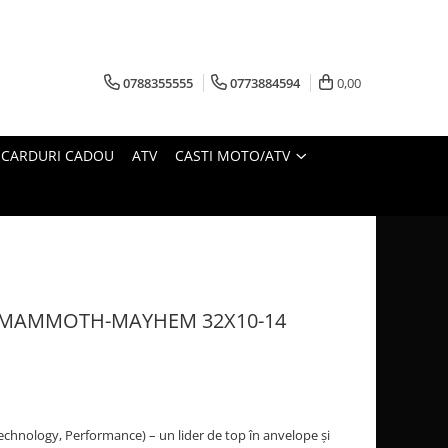
0788355555
0773884594
0,00
CARDURI CADOU
ATV
CASTI MOTO/ATV
E MAMMOTH-MAYHEM 32X10-14
echnology, Performance) – un lider de top în anvelope și