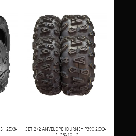
51 25X8-
SET 2+2 ANVELOPE JOURNEY P390 26X9-
CASCA
12, 26X10-12
SP