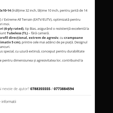
2x10-14
(înălțime 32 inch, lățime 10 inch, pentru jantă de 14
 / Extreme All Terrain (EATV/EUTV), optimizată pentru
ri moi.
ri (6-ply rated)
, tip Bias, asigurând o rezistență excelentă la
 Sunt
Tubeless (TL)
– fără cameră.
profil direcțional, extrem de agresiv
, cu
crampoane
ximativ 5 cm)
, printre cele mai adânci de pe piață. Designul
ancuri.
 special, cu uzură extinsă, conceput pentru durabilitate
 pentru dimensiunea și agresivitatea lor, contribuind la
Ai nevoie de ajutor?
0788355555
/
0773884594
informatii