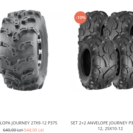
-10%
ilor și UTV-urilor
care
roțile din față și
27x12-12
cientă pentru multe vehicule,
LOPA JOURNEY 27X9-12 P375
SET 2+2 ANVELOPE JOURNEY P3
12, 25X10-12
640,00 Lei
544,00 Lei