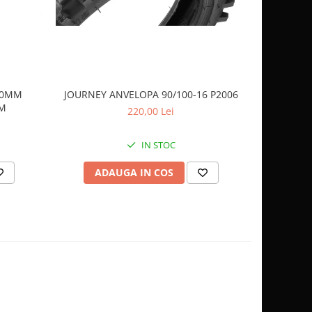
 40MM
JOURNEY ANVELOPA 90/100-16 P2006
JOURNEY 
AM
220,00 Lei
IN STOC
ADAUGA IN COS
AD