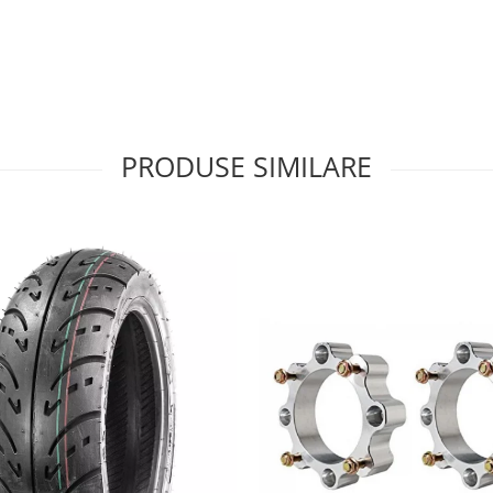
ducători de anvelope la nivel
PRODUSE SIMILARE
ușoară și optimizată, dar cu
e 9 inch, pentru jantă de 12 inch).
țime 12 inch, pentru jantă de 12
xcelente pe o gamă variată de
, rădăcini și noroi ușor.
lă
, o construcție premium care
oară a șocurilor și o amprentă
nt
Tubeless (TL)
– fără cameră.
, cu crampoane mari, bine
esign este esențial pentru o
gată a flancurilor și a jantei.
uzură, formulat pentru