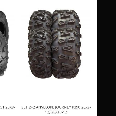
51 25X8-
SET 2+2 ANVELOPE JOURNEY P390 26X9-
CASCA
12, 26X10-12
SP