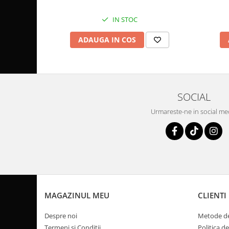
Pompa Benzina
Pompa Presiune
IN STOC
Robinet benzina
ADAUGA IN COS
Sistem Alimentare
Sonda Combustibil
CFMOTO
Linhai
SOCIAL
Piese Snowmobil
Urmareste-ne in social me
Plastice
Aparatoare
Aripi
Carcase
Carene
Cleme
MAGAZINUL MEU
CLIENTI
Masti
Praguri
Despre noi
Metode de
Sistem de Răcire
Termeni si Conditii
Politica d