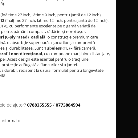
ă).
(înălțime 27 inch, lățime 9 inch, pentru jantă de 12 inch).
-12
(înălțime 27 inch, lățime 12 inch, pentru jantă de 12 inch).
/UTV), cu performanțe excelente pe o gamă variată de
, pietre, pământ compact, rădăcini și noroi ușor.
ri (6-ply rated)
,
Radială
, o construcție premium care
lină, o absorbție superioară a șocurilor și o amprentă
ea și durabilitatea. Sunt
Tubeless (TL)
– fără cameră.
profil non-direcțional
, cu crampoane mari, bine distanțate,
ei. Acest design este esențial pentru o tracțiune
 protecție adăugată a flancurilor și a jantei.
durabil, rezistent la uzură, formulat pentru longevitate
ilă.
oie de ajutor?
0788355555
/
0773884594
informatii