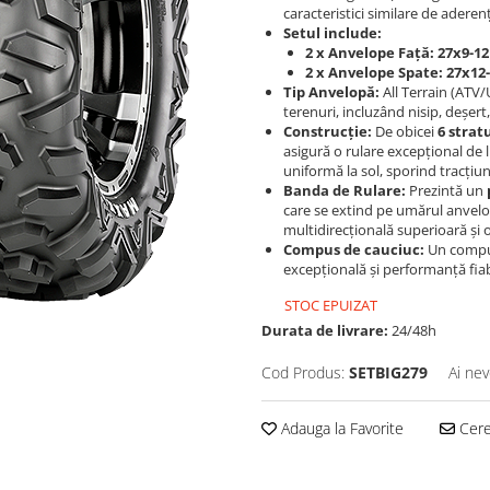
caracteristici similare de aderenț
Setul include:
2 x Anvelope Față:
27x9-12
2 x Anvelope Spate:
27x12
Tip Anvelopă:
All Terrain (ATV
terenuri, incluzând nisip, deșert
Construcție:
De obicei
6 stratu
asigură o rulare excepțional de 
uniformă la sol, sporind tracțiun
Banda de Rulare:
Prezintă un
care se extind pe umărul anvelop
multidirecțională superioară și o
Compus de cauciuc:
Un compus 
excepțională și performanță fiab
STOC EPUIZAT
Durata de livrare:
24/48h
Cod Produs:
SETBIG279
Ai nev
Adauga la Favorite
Cere 