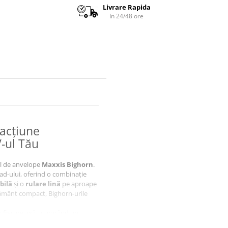
Livrare Rapida
In 24/48 ore
acțiune
-ul Tău
ul de anvelope
Maxxis Bighorn
.
ad-ului, oferind o combinație
bilă
și o
rulare lină
pe aproape
a pământ compact, Bighorn-urile
 fiecare axă, asigurând un
ică
.