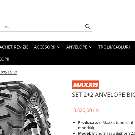
ACHET REVIZIE
ACCESORII
ANVELOPE
TROLII/CABLURI
OPII
 27X12-12
SET 2+2 ANVELOPE BI
3.520,00 Lei
Producător:
Maxxis (unul dintr
mondial).
Model:
Bighorn (sau Bighorn 2.0