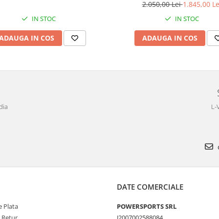
2.050,00 Lei
1.845,00 Le
IN STOC
IN STOC
ADAUGA IN COS
ADAUGA IN COS
dia
L-
DATE COMERCIALE
 Plata
POWERSPORTS SRL
e Retur
J2007002588084