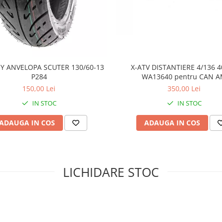
gresiv și non-direcțional, Maxxis
ce suprafață. Indiferent dacă te
Y ANVELOPA SCUTER 130/60-13
X-ATV DISTANTIERE 4/136
it sau noroi ușor, aceste
P284
WA13640 pentru CAN 
onstrucției radiale
150,00 Lei
, Bighorn
350,00 Lei
eriență de condus
IN STOC
IN STOC
ze mai mari sau pe trasee
ADAUGA IN COS
ADAUGA IN COS
ucția robustă cu 6 straturi și
eficient flancurile și jantele
gurând o durată de viață
ne permit eliminarea rapidă și
LICHIDARE STOC
e rulare curată și aderența
igiditatea optimă a flancurilor
itate excelentă
, sporind