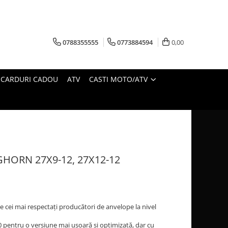
0788355555
0773884594
0,00
CARDURI CADOU
ATV
CASTI MOTO/ATV
GHORN 27X9-12, 27X12-12
e cei mai respectați producători de anvelope la nivel
 pentru o versiune mai ușoară și optimizată, dar cu