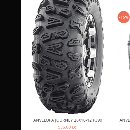
Coloana directie
Culbutor admisie
Compatibilitate
Fuzete
-15%
Ghidoane
Acest set de anvelope este ideal pentru majoritatea
ATV-ur
Pivoti
utilizează jante de
12 inch
. Dimensiunile de
27x9-12
pentru 
Rulmenti
pentru roțile din spate sunt o configurație standard și efi
oferind o aderență robustă pe spate.
Simering
Surub Bascula
Telescoape
Alimentare, Admisie & Evacuare
Admisie
ARC Toba
Carburator
Evacuare
Filtre aer
FILTRU BENZINA
ANVELOPA JOURNEY 26X10-12 P390
ANVE
Injectoare
535,00 Lei