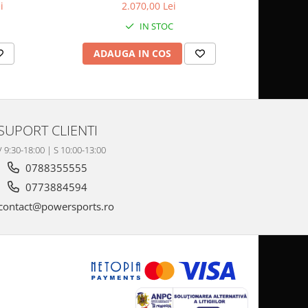
i
2.070,00 Lei
IN STOC
ADAUGA IN COS
AD
SUPORT CLIENTI
V 9:30-18:00 | S 10:00-13:00
0788355555
0773884594
contact@powersports.ro