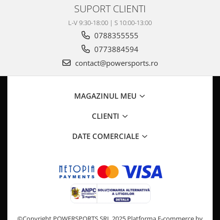
Pompa Benzina
SUPORT CLIENTI
Pompa Presiune
L-V 9:30-18:00 | S 10:00-13:00
Robinet benzina
0788355555
Sistem Alimentare
0773884594
Sonda Combustibil
contact@powersports.ro
CFMOTO
Linhai
Piese Snowmobil
MAGAZINUL MEU
Plastice
CLIENTI
Aparatoare
DATE COMERCIALE
Aripi
Carcase
Carene
Cleme
Masti
Praguri
Sistem de Răcire
©Copyright POWERSPORTS SRL 2025
Platforma E-commerce by