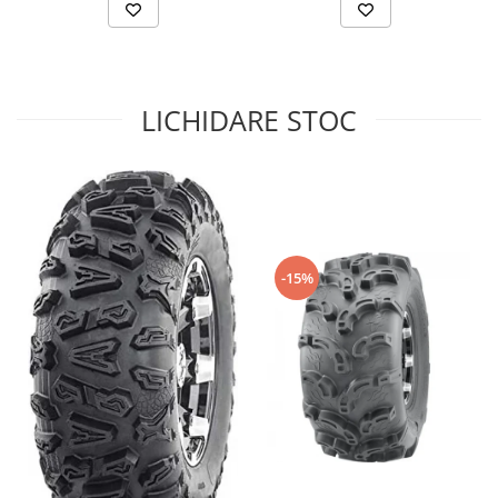
Sistem de Frânare
Discuri
Etriere
LICHIDARE STOC
Placute
Pompe
Repartitoare
Suspensie & Direcție
Amortizor
Bieleta
-15%
Brate
Bucsi
Burduf
Butuci
Cabluri comenzi
Capete Bara
Caseta acceleratie