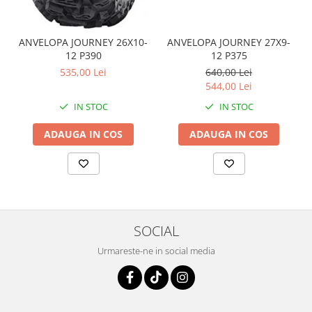
Coloana directie
Culbutor admisie
Fuzete
ANVELOPA JOURNEY 26X10-
ANVELOPA JOURNEY 27X9-
12 P390
12 P375
Ghidoane
535,00 Lei
640,00 Lei
Pivoti
544,00 Lei
Rulmenti
IN STOC
IN STOC
Simering
Surub Bascula
ADAUGA IN COS
ADAUGA IN COS
Telescoape
Alimentare, Admisie & Evacuare
Admisie
ARC Toba
Carburator
SOCIAL
Evacuare
Urmareste-ne in social media
Filtre aer
FILTRU BENZINA
Injectoare