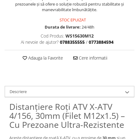
Dama
MOTORAS CUPLARE 4X4
Mansoane Moto
prezoanele și să ofere o soluție robustă pentru stabilitate și
Copii
Planetare
Parbrize moto
manevrabilitate îmbunătățite.
Genti/Rucsacuri
Transmisie, Variator & Ambreiaj
Pedale si Scarite
STOC EPUIZAT
Proiectoare
ATV/Quad
Ambreiaj
Durata de livrare:
24/48h
Scule
Curele
Cagule/Masti
Cod Produs:
WS15630M12
Suveniruri
Ai nevoie de ajutor?
0788355555
/
0773884594
Fulie Variator
Casual
Transport
Intinzatoare Lant
Blugi
Uleiuri
Adauga la Favorite
Cere informatii
Motor Transmisie
Camasi
ACCESORII SNOWMOBIL
Oala ambreiaj
Sepci
PATINA GHIDAJ
INTRETINERE MOTO & ATV
Copii
Pinioane
Casti
Piulita ambreiaj & diferential
Descriere
Protectii
Role Variator
Distanțiere Roți ATV X-ATV
OCHELARI
Schimbatoare Viteza
4/156, 30mm (Filet M12x1.5) –
ATV - QUAD
Slider fulie
Cu Prezoane Ultra-Rezistente
Copii
Tamburi Ambreiaj
Cross - Enduro
Variatoare
Aceste distanțiere de roată X-ATV, cu o grosime de
30 mm
și un
Strada