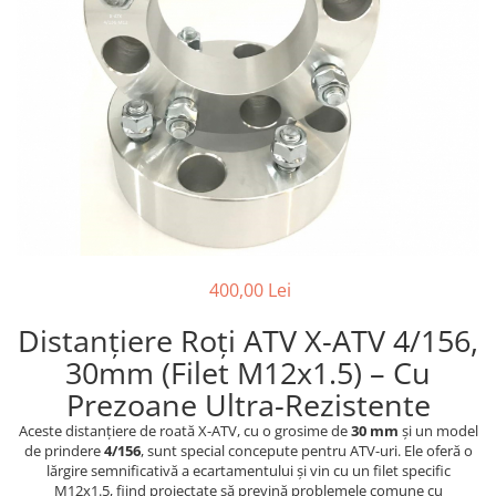
Strada/Touring
Garnituri
Protectii Amortizor
ATV - QUAD
Kit cilindru
Rampe
Cross - Enduro
Magnetouri
Remorca ATV Snowmobil
Dama
Motor complet
Remorcare
Copii
Pistoane
Sararita ATV/UTV
Snowmobil
Placa presiune
SCUT ATV
PANTALONI
Pompe Ulei
Sei
Strada
Segmenti
Semnalizari/Stopuri
ATV/Quad
Sistem Pornire
SISTEM CABINA
Touring
Supape
Suporti
400,00 Lei
Dama
Tampon motor
Vanatoare
Copii
Grupuri, Diferențiale & Cardane
ACCESORII MOTO
Distanțiere Roți ATV X-ATV 4/156,
Snowmobil
Capete Planetara
Aparatoare Maini
30mm (Filet M12x1.5) – Cu
Cross - Enduro
Cardane
Cricuri
Prezoane Ultra-Rezistente
TRICOURI
Cruce cardan
Cutii Moto
Aceste distanțiere de roată X-ATV, cu o grosime de
30 mm
și un model
ATV - QUAD
Diferentiale
Generale
de prindere
4/156
, sunt special concepute pentru ATV-uri. Ele oferă o
Cross - Enduro
Grup
Huse Moto
lărgire semnificativă a ecartamentului și vin cu un filet specific
M12x1.5, fiind proiectate să prevină problemele comune cu