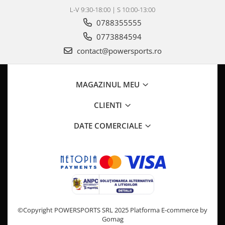
L-V 9:30-18:00 | S 10:00-13:00
Pompe Apa
0788355555
Radiatoare
0773884594
ventilator
TGB
contact@powersports.ro
MAGAZINUL MEU
CLIENTI
DATE COMERCIALE
©Copyright POWERSPORTS SRL 2025
Platforma E-commerce by
Gomag