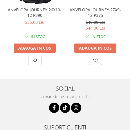
Pompa Benzina
Pompa Presiune
ANVELOPA JOURNEY 26X10-
ANVELOPA JOURNEY 27X9-
12 P390
12 P375
Robinet benzina
535,00 Lei
640,00 Lei
Sistem Alimentare
544,00 Lei
Sonda Combustibil
IN STOC
IN STOC
CFMOTO
Linhai
ADAUGA IN COS
ADAUGA IN COS
Piese Snowmobil
Plastice
Aparatoare
Aripi
SOCIAL
Carcase
Urmareste-ne in social media
Carene
Cleme
Masti
Praguri
SUPORT CLIENTI
Sistem de Răcire