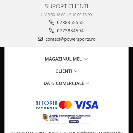
Pompa Benzina
SUPORT CLIENTI
Pompa Presiune
L-V 9:30-18:00 | S 10:00-13:00
Robinet benzina
0788355555
Sistem Alimentare
0773884594
Sonda Combustibil
contact@powersports.ro
CFMOTO
Linhai
Piese Snowmobil
MAGAZINUL MEU
Plastice
CLIENTI
Aparatoare
DATE COMERCIALE
Aripi
Carcase
Carene
Cleme
Masti
Praguri
Sistem de Răcire