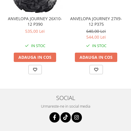
Coloana directie
Culbutor admisie
Fuzete
ANVELOPA JOURNEY 26X10-
ANVELOPA JOURNEY 27X9-
Ghidoane
12 P390
12 P375
535,00 Lei
640,00 Lei
Pivoti
544,00 Lei
Rulmenti
IN STOC
IN STOC
Simering
Surub Bascula
ADAUGA IN COS
ADAUGA IN COS
Telescoape
Alimentare, Admisie & Evacuare
Admisie
ARC Toba
Carburator
SOCIAL
Evacuare
Urmareste-ne in social media
Filtre aer
FILTRU BENZINA
Injectoare