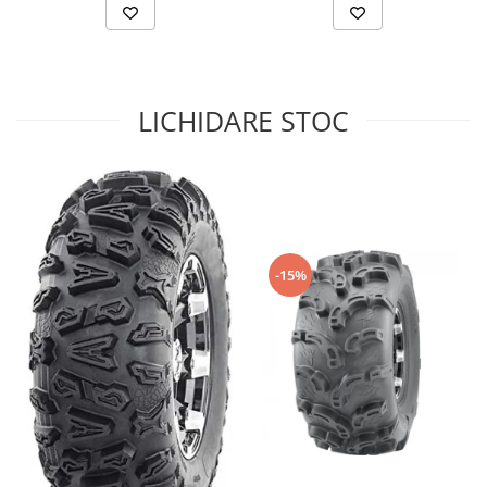
Sistem de Frânare
Discuri
Etriere
LICHIDARE STOC
Placute
Pompe
Repartitoare
Suspensie & Direcție
Amortizor
Bieleta
-15%
Brate
Bucsi
Burduf
Butuci
Cabluri comenzi
Capete Bara
Caseta acceleratie