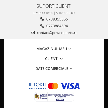
Pompa Benzina
SUPORT CLIENTI
Pompa Presiune
L-V 9:30-18:00 | S 10:00-13:00
Robinet benzina
0788355555
Sistem Alimentare
Sonda Combustibil
0773884594
CFMOTO
contact@powersports.ro
Linhai
Piese Snowmobil
MAGAZINUL MEU
Plastice
CLIENTI
Aparatoare
Aripi
DATE COMERCIALE
Carcase
Carene
Cleme
Masti
Praguri
Sistem de Răcire