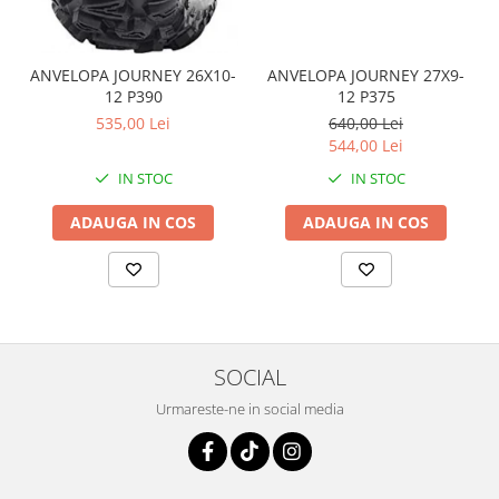
Coloana directie
Culbutor admisie
Fuzete
ANVELOPA JOURNEY 26X10-
ANVELOPA JOURNEY 27X9-
Ghidoane
12 P390
12 P375
Pivoti
535,00 Lei
640,00 Lei
544,00 Lei
Rulmenti
Simering
IN STOC
IN STOC
Surub Bascula
ADAUGA IN COS
ADAUGA IN COS
Telescoape
Alimentare, Admisie & Evacuare
Admisie
ARC Toba
Carburator
SOCIAL
Evacuare
Urmareste-ne in social media
Filtre aer
FILTRU BENZINA
Injectoare