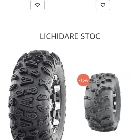
Sistem de Frânare
Discuri
Etriere
LICHIDARE STOC
Placute
Pompe
Repartitoare
Suspensie & Direcție
Amortizor
Bieleta
-15%
Brate
Bucsi
Burduf
Butuci
Cabluri comenzi
Capete Bara
Caseta acceleratie