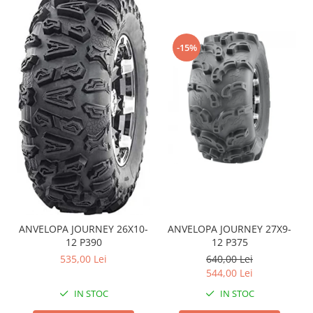
Sistem de Frânare
Discuri
-15%
Etriere
Placute
Pompe
Repartitoare
Suspensie & Direcție
Amortizor
Bieleta
Brate
Bucsi
Burduf
ANVELOPA JOURNEY 26X10-
ANVELOPA JOURNEY 27X9-
12 P390
12 P375
Butuci
535,00 Lei
640,00 Lei
Cabluri comenzi
544,00 Lei
Capete Bara
IN STOC
IN STOC
Caseta acceleratie