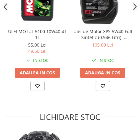
Sistem Electric & Electronică
Protectii
Baterii ATV
Armura Moto
Bloc lumini
Centura Spate
Blocuri Comenzi
ULEI MOTUL 5100 10W40 4T
Ulei de Motor XPS 5W40 Full
Coate
Bobina inductie
1L
Sintetic (0.946 Litri) -
Gat
Butoane
9779900 CAN AM
55,00 Lei
105,00 Lei
Genunchiere
CALCULATOR SERVO
49,50 Lei
Husa
Carcasa bord
IN STOC
IN STOC
Protectii D3O
CDI
ADAUGA IN COS
ADAUGA IN COS
Slidere
Contacte
Strada
ELECTROMOTOR
Relee
Touring
Rotor
Vesta
Senzori
LICHIDARE STOC
Sigurante
Statoare
Termostate
Tunner