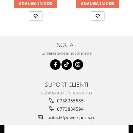
Coloana directie
ADAUGA IN COS
ADAUGA IN COS
Culbutor admisie
Fuzete
Ghidoane
Pivoti
Rulmenti
SOCIAL
Simering
Urmareste-ne in social media
Surub Bascula
Telescoape
Alimentare, Admisie & Evacuare
Admisie
SUPORT CLIENTI
ARC Toba
L-V 9:30-18:00 | S 10:00-13:00
Carburator
0788355555
Evacuare
0773884594
Filtre aer
contact@powersports.ro
FILTRU BENZINA
Injectoare