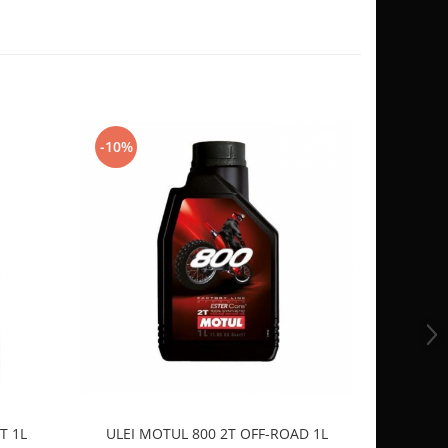
-10%
-10%
T 1L
ULEI MOTUL 800 2T OFF-ROAD 1L
ULEI 