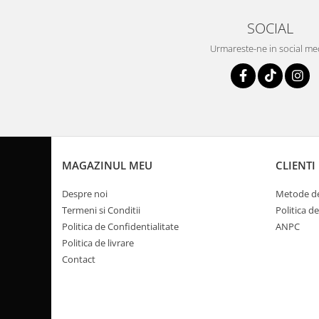
Coloana directie
Culbutor admisie
SOCIAL
Fuzete
Urmareste-ne in social me
Ghidoane
Pivoti
Rulmenti
Simering
Surub Bascula
Telescoape
MAGAZINUL MEU
CLIENTI
Alimentare, Admisie & Evacuare
Admisie
Despre noi
Metode de
ARC Toba
Termeni si Conditii
Politica d
Politica de Confidentialitate
ANPC
Carburator
Politica de livrare
Evacuare
Contact
Filtre aer
FILTRU BENZINA
Injectoare