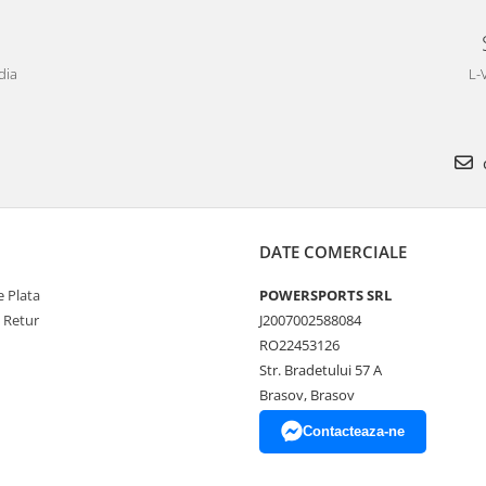
dia
L-
DATE COMERCIALE
 Plata
POWERSPORTS SRL
e Retur
J2007002588084
RO22453126
Str. Bradetului 57 A
Brasov, Brasov
Contacteaza-ne