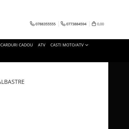
0788355555
0773884594
0,00
CARDURI CADOU
ATV
CASTI MOTO/ATV
ALBASTRE