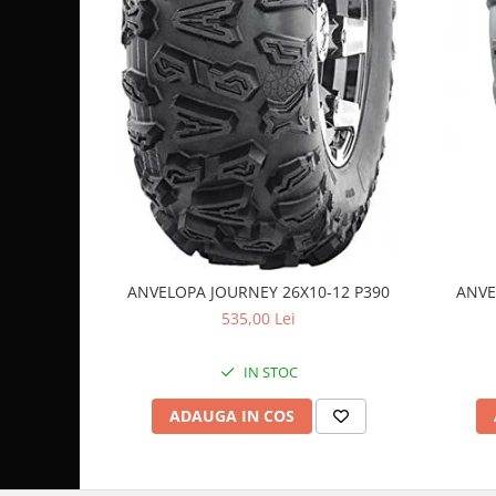
Sistem de Frânare
Discuri
Etriere
Placute
Pompe
Repartitoare
Suspensie & Direcție
Amortizor
Bieleta
ANVELOPA JOURNEY 26X10-12 P390
ANVE
Brate
535,00 Lei
Bucsi
Burduf
IN STOC
Butuci
Cabluri comenzi
ADAUGA IN COS
Capete Bara
Caseta acceleratie