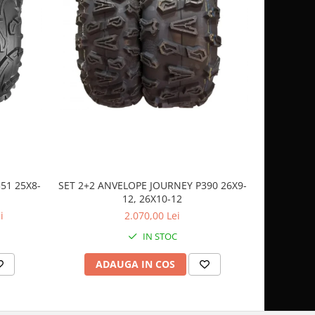
51 25X8-
SET 2+2 ANVELOPE JOURNEY P390 26X9-
CASCA
12, 26X10-12
SP
i
2.070,00 Lei
IN STOC
ADAUGA IN COS
AD