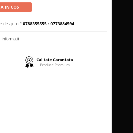
A IN COS
e de ajutor?
0788355555
/
0773884594
informatii
Calitate Garantata
Produse Premium