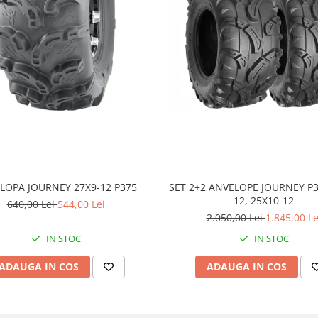
LOPA JOURNEY 27X9-12 P375
SET 2+2 ANVELOPE JOURNEY P3
12, 25X10-12
640,00 Lei
544,00 Lei
2.050,00 Lei
1.845,00 Le
IN STOC
IN STOC
ADAUGA IN COS
ADAUGA IN COS