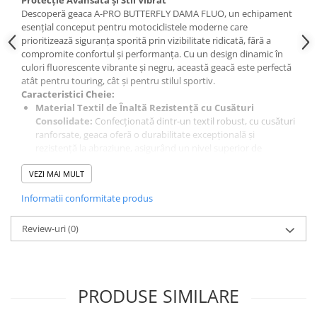
Protecție Avansată și Stil Vibrat
Descoperă geaca A-PRO BUTTERFLY DAMA FLUO, un echipament
Sistem de Frânare
esențial conceput pentru motociclistele moderne care
Discuri
prioritizează siguranța sporită prin vizibilitate ridicată, fără a
compromite confortul și performanța. Cu un design dinamic în
Etriere
culori fluorescente vibrante și negru, această geacă este perfectă
Placute
atât pentru touring, cât și pentru stilul sportiv.
Caracteristici Cheie:
Pompe
Material Textil de Înaltă Rezistență cu Cusături
Repartitoare
Consolidate:
Confecționată dintr-un textil robust, cu cusături
Suspensie & Direcție
ranforsate, geaca oferă o durabilitate excepțională și
rezistență la abraziune, asigurând un nivel superior de
Amortizor
protecție.
Bieleta
VEZI MAI MULT
Membrană Termică Internă Detașabilă și Lavabilă
HotLife:
Echipată cu o căptușeală termică HotLife, detașabilă
Brate
Informatii conformitate produs
și ușor de spălat, care oferă izolație termică excelentă pe
Bucsi
vreme rece. Aceasta poate fi îndepărtată rapid pentru un plus
Burduf
Review-uri
de confort în zilele calde, oferind versatilitate pe tot parcursul
(0)
anului.
Butuci
100% Impermeabilă:
Geaca este complet impermeabilă,
Cabluri comenzi
oferind protecție fiabilă împotriva ploii și a umezelii,
Capete Bara
menținându-te uscată și confortabilă în orice condiții meteo.
PRODUSE SIMILARE
Părți Reflectorizante și Culoare Fluo:
Combinația
Caseta acceleratie
strategică de inserții reflectorizante și culori fluorescente