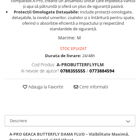
Sistem Electric & Electronică
compatibili A-Pro, creând un ansamblu unitar care împiedică vântul
și apa să pătrundă și oferă un plus de siguranță pasivă.
Protectii
Baterii ATV
Protecții Omologate Detașabile:
Include protecții omologate,
Armura Moto
detașabile, la nivelul umerilor, coatelor și o întăritură pentru spate,
Bloc lumini
oferind o absorbție eficientă a impactului și respectând
Centura Spate
Blocuri Comenzi
standardele de siguranță.
Coate
Bobina inductie
Marime
:
M
Gat
Butoane
STOC EPUIZAT
Genunchiere
CALCULATOR SERVO
Durata de livrare:
24/48h
Husa
Carcasa bord
Cod Produs:
A-PROBUTTERFLYFLM
Protectii D3O
CDI
Ai nevoie de ajutor?
0788355555
/
0773884594
Slidere
Contacte
Strada
ELECTROMOTOR
Adauga la Favorite
Cere informatii
Relee
Touring
Rotor
Vesta
Senzori
Sigurante
Descriere
Statoare
Termostate
A-PRO GEACA BUTTERFLY DAMA FLUO – Vizibilitate Maximă,
Tunner