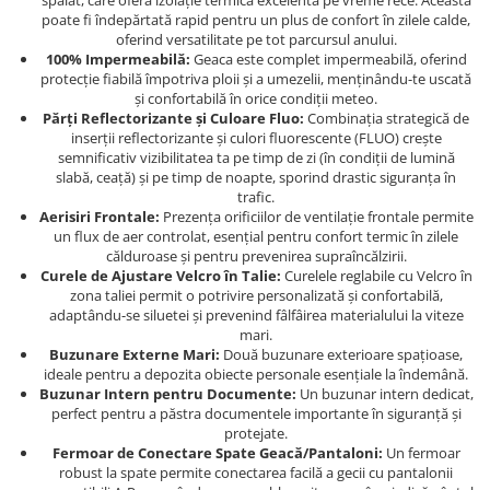
Dama
spălat, care oferă izolație termică excelentă pe vreme rece. Aceasta
MOTORAS CUPLARE 4X4
Mansoane Moto
poate fi îndepărtată rapid pentru un plus de confort în zilele calde,
Copii
Planetare
Parbrize moto
oferind versatilitate pe tot parcursul anului.
Genti/Rucsacuri
Transmisie, Variator & Ambreiaj
Pedale si Scarite
100% Impermeabilă:
Geaca este complet impermeabilă, oferind
protecție fiabilă împotriva ploii și a umezelii, menținându-te uscată
Proiectoare
ATV/Quad
Ambreiaj
și confortabilă în orice condiții meteo.
Scule
Părți Reflectorizante și Culoare Fluo:
Combinația strategică de
Curele
Cagule/Masti
inserții reflectorizante și culori fluorescente (FLUO) crește
Suveniruri
Fulie Variator
semnificativ vizibilitatea ta pe timp de zi (în condiții de lumină
Casual
Transport
Intinzatoare Lant
slabă, ceață) și pe timp de noapte, sporind drastic siguranța în
Blugi
trafic.
Uleiuri
Motor Transmisie
Aerisiri Frontale:
Prezența orificiilor de ventilație frontale permite
Camasi
ACCESORII SNOWMOBIL
Oala ambreiaj
un flux de aer controlat, esențial pentru confort termic în zilele
Sepci
călduroase și pentru prevenirea supraîncălzirii.
PATINA GHIDAJ
INTRETINERE MOTO & ATV
Curele de Ajustare Velcro în Talie:
Curelele reglabile cu Velcro în
Copii
Pinioane
zona taliei permit o potrivire personalizată și confortabilă,
Casti
adaptându-se siluetei și prevenind fâlfâirea materialului la viteze
Piulita ambreiaj & diferential
mari.
Protectii
Role Variator
Buzunare Externe Mari:
Două buzunare exterioare spațioase,
OCHELARI
ideale pentru a depozita obiecte personale esențiale la îndemână.
Schimbatoare Viteza
Buzunar Intern pentru Documente:
Un buzunar intern dedicat,
ATV - QUAD
Slider fulie
perfect pentru a păstra documentele importante în siguranță și
Copii
Tamburi Ambreiaj
protejate.
Fermoar de Conectare Spate Geacă/Pantaloni:
Un fermoar
Cross - Enduro
Variatoare
robust la spate permite conectarea facilă a gecii cu pantalonii
Strada