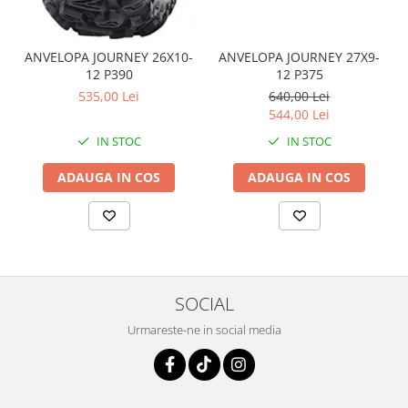
înaltă calitate și căptușeala lavabilă garantează o viață lungă a
Pompe Apa
produsului și o întreținere facilă.
A-PRO GEACA BUTTERFLY DAMA FLUO este alegerea ideală
Radiatoare
ANVELOPA JOURNEY 26X10-
ANVELOPA JOURNEY 27X9-
pentru a te bucura de fiecare călătorie cu motocicleta, având
ventilator
12 P390
12 P375
garanția siguranței, a confortului și a unui stil vibrant și vizibil!
TGB
535,00 Lei
640,00 Lei
544,00 Lei
IN STOC
IN STOC
ADAUGA IN COS
ADAUGA IN COS
SOCIAL
Urmareste-ne in social media