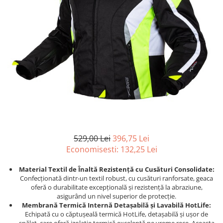
Strada/Touring
Garnituri
Protectii Amortizor
ATV - QUAD
Kit cilindru
Rampe
Cross - Enduro
Magnetouri
Remorca ATV Snowmobil
Dama
Motor complet
Remorcare
Copii
Pistoane
Sararita ATV/UTV
Snowmobil
Placa presiune
SCUT ATV
PANTALONI
Pompe Ulei
Sei
Strada
Segmenti
Semnalizari/Stopuri
ATV/Quad
Sistem Pornire
SISTEM CABINA
Touring
Supape
Suporti
Dama
Tampon motor
Vanatoare
529,00 Lei
396,75 Lei
Copii
Grupuri, Diferențiale & Cardane
ACCESORII MOTO
Economisesti:
132,25
Lei
Snowmobil
Capete Planetara
Aparatoare Maini
Cross - Enduro
Material Textil de Înaltă Rezistență cu Cusături Consolidate:
Cardane
Cricuri
Confecționată dintr-un textil robust, cu cusături ranforsate, geaca
TRICOURI
Cruce cardan
Cutii Moto
oferă o durabilitate excepțională și rezistență la abraziune,
asigurând un nivel superior de protecție.
ATV - QUAD
Diferentiale
Generale
Membrană Termică Internă Detașabilă și Lavabilă HotLife:
Cross - Enduro
Grup
Huse Moto
Echipată cu o căptușeală termică HotLife, detașabilă și ușor de