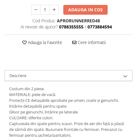
Dama
MOTORAS CUPLARE 4X4
Mansoane Moto
Copii
Planetare
Parbrize moto
ADAUGA IN COS
Genti/Rucsacuri
Transmisie, Variator & Ambreiaj
Pedale si Scarite
Cod Produs:
APRORUNNERRED48
Proiectoare
ATV/Quad
Ambreiaj
Ai nevoie de ajutor?
0788355555
/
0773884594
Scule
Curele
Cagule/Masti
Suveniruri
Fulie Variator
Adauga la Favorite
Cere informatii
Casual
Transport
Intinzatoare Lant
Blugi
Uleiuri
Motor Transmisie
Camasi
ACCESORII SNOWMOBIL
Oala ambreiaj
Sepci
PATINA GHIDAJ
INTRETINERE MOTO & ATV
Descriere
Copii
Pinioane
Casti
Costum din 2 piese.
Piulita ambreiaj & diferential
MATERIALE: piele de vacă.
Protectii
Role Variator
Protecții CE detașabile aprobate pe umeri, coate și genunchi,
OCHELARI
Schimbatoare Viteza
întărire detașabilă pentru spate.
Glisor pe genunchi, întărire pe laterale.
ATV - QUAD
Slider fulie
CULOARE: diferite culori.
Copii
Tamburi Ambreiaj
Captuseala din spate pentru scaun. Prize de aer din față și plasă
Cross - Enduro
Variatoare
de sârmă din spate. Buzunare frontale cu fermoar. Prevazut cu
fermoar pentru jacheta/pantaloni.
Strada