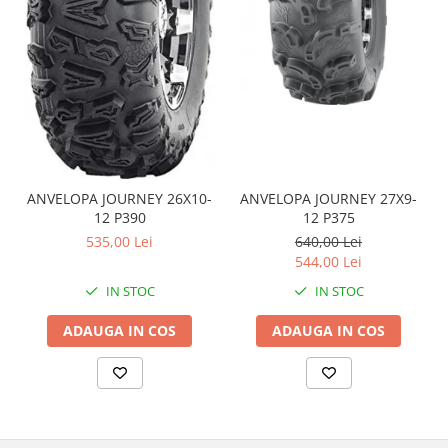
Coloana directie
Culbutor admisie
Fuzete
Ghidoane
Pivoti
Rulmenti
Simering
Surub Bascula
ANVELOPA JOURNEY 26X10-
ANVELOPA JOURNEY 27X9-
Telescoape
12 P390
12 P375
Alimentare, Admisie & Evacuare
535,00 Lei
640,00 Lei
544,00 Lei
Admisie
IN STOC
IN STOC
ARC Toba
Carburator
ADAUGA IN COS
ADAUGA IN COS
Evacuare
Filtre aer
FILTRU BENZINA
Injectoare