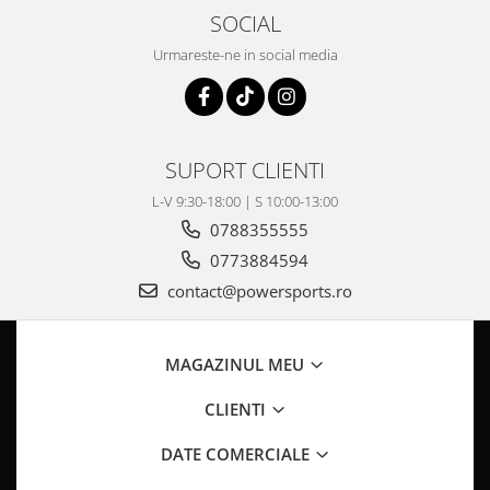
Pompa Benzina
SOCIAL
Pompa Presiune
Urmareste-ne in social media
Robinet benzina
Sistem Alimentare
Sonda Combustibil
CFMOTO
SUPORT CLIENTI
Linhai
L-V 9:30-18:00 | S 10:00-13:00
Piese Snowmobil
0788355555
Plastice
0773884594
Aparatoare
contact@powersports.ro
Aripi
Carcase
MAGAZINUL MEU
Carene
Cleme
CLIENTI
Masti
Praguri
DATE COMERCIALE
Sistem de Răcire