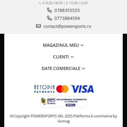
L-V 9:30-18:00 | S 10:00-13:00
Pompe Apa
0788355555
Radiatoare
0773884594
ventilator
contact@powersports.ro
TGB
MAGAZINUL MEU
CLIENTI
DATE COMERCIALE
©Copyright POWERSPORTS SRL 2025
Platforma E-commerce by
Gomag