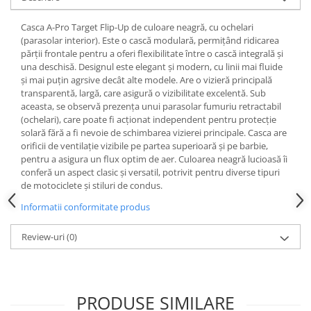
Sistem Electric & Electronică
Protectii
Baterii ATV
Casca A-Pro Target Flip-Up de culoare neagră, cu ochelari
Armura Moto
Bloc lumini
(parasolar interior). Este o cască modulară, permițând ridicarea
părții frontale pentru a oferi flexibilitate între o cască integrală și
Centura Spate
Blocuri Comenzi
una deschisă. Designul este elegant și modern, cu linii mai fluide
Coate
Bobina inductie
și mai puțin agrsive decât alte modele. Are o vizieră principală
Gat
transparentă, largă, care asigură o vizibilitate excelentă. Sub
Butoane
aceasta, se observă prezența unui parasolar fumuriu retractabil
Genunchiere
CALCULATOR SERVO
(ochelari), care poate fi acționat independent pentru protecție
Husa
Carcasa bord
solară fără a fi nevoie de schimbarea vizierei principale. Casca are
orificii de ventilație vizibile pe partea superioară și pe barbie,
Protectii D3O
CDI
pentru a asigura un flux optim de aer. Culoarea neagră lucioasă îi
Slidere
Contacte
conferă un aspect clasic și versatil, potrivit pentru diverse tipuri
Strada
ELECTROMOTOR
de motociclete și stiluri de condus.
Relee
Touring
Informatii conformitate produs
Rotor
Vesta
Review-uri
(0)
Senzori
Sigurante
Statoare
Termostate
PRODUSE SIMILARE
Tunner