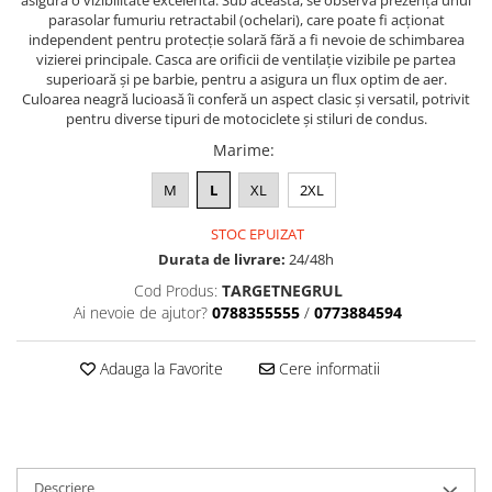
Dama
asigură o vizibilitate excelentă. Sub aceasta, se observă prezența unui
MOTORAS CUPLARE 4X4
Mansoane Moto
parasolar fumuriu retractabil (ochelari), care poate fi acționat
Copii
Planetare
Parbrize moto
independent pentru protecție solară fără a fi nevoie de schimbarea
Genti/Rucsacuri
Transmisie, Variator & Ambreiaj
Pedale si Scarite
vizierei principale. Casca are orificii de ventilație vizibile pe partea
superioară și pe barbie, pentru a asigura un flux optim de aer.
Proiectoare
ATV/Quad
Ambreiaj
Culoarea neagră lucioasă îi conferă un aspect clasic și versatil, potrivit
Scule
pentru diverse tipuri de motociclete și stiluri de condus.
Curele
Cagule/Masti
Suveniruri
Fulie Variator
Marime
:
Casual
Transport
Intinzatoare Lant
M
L
XL
2XL
Blugi
Uleiuri
Motor Transmisie
Camasi
ACCESORII SNOWMOBIL
STOC EPUIZAT
Oala ambreiaj
Sepci
Durata de livrare:
24/48h
PATINA GHIDAJ
INTRETINERE MOTO & ATV
Copii
Cod Produs:
TARGETNEGRUL
Pinioane
Ai nevoie de ajutor?
0788355555
/
0773884594
Casti
Piulita ambreiaj & diferential
Protectii
Role Variator
Adauga la Favorite
Cere informatii
OCHELARI
Schimbatoare Viteza
ATV - QUAD
Slider fulie
Copii
Tamburi Ambreiaj
Cross - Enduro
Variatoare
Descriere
Strada