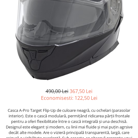
Strada/Touring
Garnituri
Protectii Amortizor
ATV - QUAD
Kit cilindru
Rampe
Cross - Enduro
Magnetouri
Remorca ATV Snowmobil
Dama
Motor complet
Remorcare
Copii
Pistoane
Sararita ATV/UTV
Snowmobil
Placa presiune
SCUT ATV
PANTALONI
Pompe Ulei
Sei
Strada
Segmenti
Semnalizari/Stopuri
ATV/Quad
Sistem Pornire
SISTEM CABINA
Touring
Supape
Suporti
Dama
Tampon motor
Vanatoare
Copii
Grupuri, Diferențiale & Cardane
ACCESORII MOTO
490,00 Lei
367,50 Lei
Snowmobil
Economisesti:
122,50
Lei
Capete Planetara
Aparatoare Maini
Cross - Enduro
Cardane
Cricuri
Casca A-Pro Target Flip-Up de culoare neagră, cu ochelari (parasolar
TRICOURI
Cruce cardan
Cutii Moto
interior). Este o cască modulară, permițând ridicarea părții frontale
pentru a oferi flexibilitate între o cască integrală și una deschisă.
ATV - QUAD
Diferentiale
Generale
Designul este elegant și modern, cu linii mai fluide și mai puțin agrsive
Cross - Enduro
Grup
Huse Moto
decât alte modele. Are o vizieră principală transparentă, largă, care