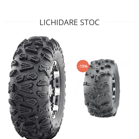
Coloana directie
Culbutor admisie
Fuzete
LICHIDARE STOC
Ghidoane
Pivoti
Rulmenti
Simering
Surub Bascula
Telescoape
-15%
Alimentare, Admisie & Evacuare
Admisie
ARC Toba
Carburator
Evacuare
Filtre aer
FILTRU BENZINA
Injectoare