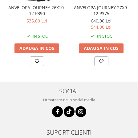
Pompa Benzina
ANVELOPA JOURNEY 26X10-
ANVELOPA JOURNEY 27X9-
Pompa Presiune
12 P390
12 P375
Robinet benzina
535,00 Lei
640,00 Lei
Sistem Alimentare
544,00 Lei
Sonda Combustibil
IN STOC
IN STOC
CFMOTO
ADAUGA IN COS
ADAUGA IN COS
Linhai
Piese Snowmobil
Plastice
Aparatoare
Aripi
SOCIAL
Carcase
Urmareste-ne in social media
Carene
Cleme
Masti
Praguri
SUPORT CLIENTI
Sistem de Răcire